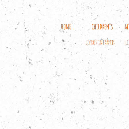
HOME
CHILDREN'S
M
livros infantis
l