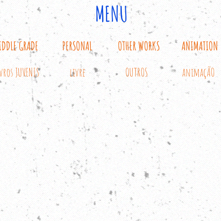
MENU
IDDLE GRADE
PERSONAL
OTHER WORKS
ANIMATION
ivros JUVENIS
livre
OUTROS
animaçÃO